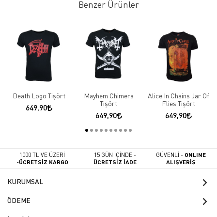
Benzer Ürünler
Death Logo Tişört
Mayhem Chimera
Alice In Chains Jar Of
Tişört
Flies Tişört
649,90
649,90
649,90
1000 TL VE ÜZERİ
15 GÜN İÇİNDE -
GÜVENLİ -
ONLINE
-
ÜCRETSİZ KARGO
ÜCRETSİZ İADE
ALIŞVERİŞ
KURUMSAL
ÖDEME