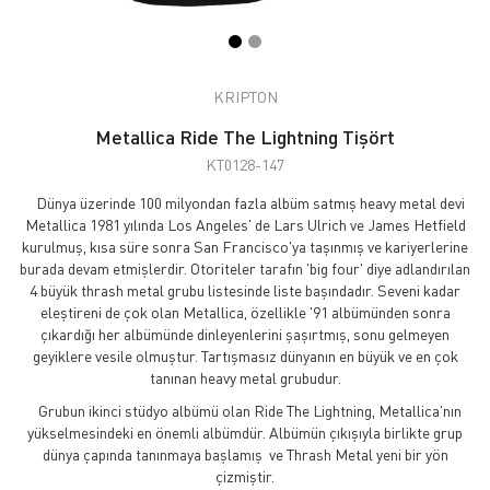
KRIPTON
Metallica Ride The Lightning Tişört
KT0128-147
Dünya üzerinde 100 milyondan fazla albüm satmış heavy metal devi
Metallica 1981 yılında Los Angeles' de Lars Ulrich ve James Hetfield
kurulmuş, kısa süre sonra San Francisco'ya taşınmış ve kariyerlerine
burada devam etmişlerdir. Otoriteler tarafın 'big four' diye adlandırılan
4 büyük thrash metal grubu listesinde liste başındadır. Seveni kadar
eleştireni de çok olan Metallica, özellikle '91 albümünden sonra
çıkardığı her albümünde dinleyenlerini şaşırtmış, sonu gelmeyen
geyiklere vesile olmuştur. Tartışmasız dünyanın en büyük ve en çok
tanınan heavy metal grubudur.
Grubun ikinci stüdyo albümü olan Ride The Lightning, Metallica'nın
yükselmesindeki en önemli albümdür. Albümün çıkışıyla birlikte grup
dünya çapında tanınmaya başlamış ve Thrash Metal yeni bir yön
çizmiştir.