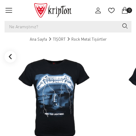
0
Ana Sayfa
TİŞÖRT
Rock Metal Tişörtler