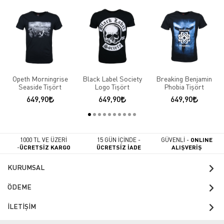
Opeth Morningrise
Black Label Society
Breaking Benjamin
Seaside Tişört
Logo Tişört
Phobia Tişört
649,90
649,90
649,90
1000 TL VE ÜZERİ
15 GÜN İÇİNDE -
GÜVENLİ -
ONLINE
-
ÜCRETSİZ KARGO
ÜCRETSİZ İADE
ALIŞVERİŞ
KURUMSAL
ÖDEME
İLETİŞİM