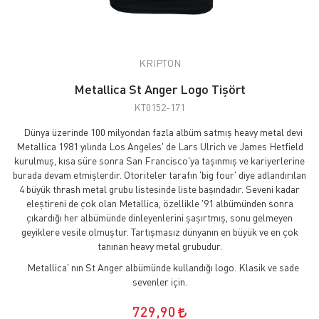
KRIPTON
Metallica St Anger Logo Tişört
KT0152-171
Dünya üzerinde 100 milyondan fazla albüm satmış heavy metal devi
Metallica 1981 yılında Los Angeles' de Lars Ulrich ve James Hetfield
kurulmuş, kısa süre sonra San Francisco'ya taşınmış ve kariyerlerine
burada devam etmişlerdir. Otoriteler tarafın 'big four' diye adlandırılan
4 büyük thrash metal grubu listesinde liste başındadır. Seveni kadar
eleştireni de çok olan Metallica, özellikle '91 albümünden sonra
çıkardığı her albümünde dinleyenlerini şaşırtmış, sonu gelmeyen
geyiklere vesile olmuştur. Tartışmasız dünyanın en büyük ve en çok
tanınan heavy metal grubudur.
Metallica' nın St Anger albümünde kullandığı logo. Klasik ve sade
sevenler için.
729,90