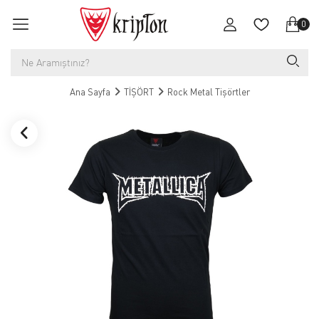
0
Ana Sayfa
TİŞÖRT
Rock Metal Tişörtler