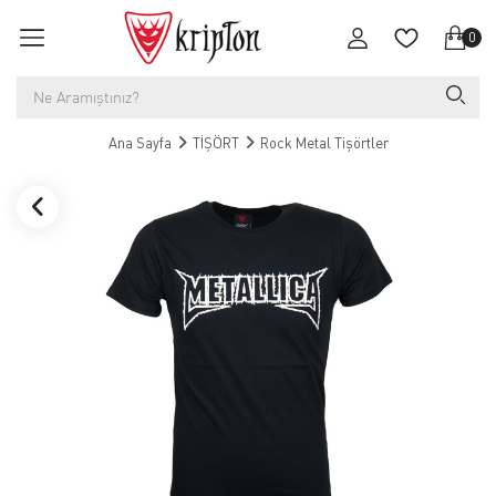
0
Ana Sayfa
TİŞÖRT
Rock Metal Tişörtler