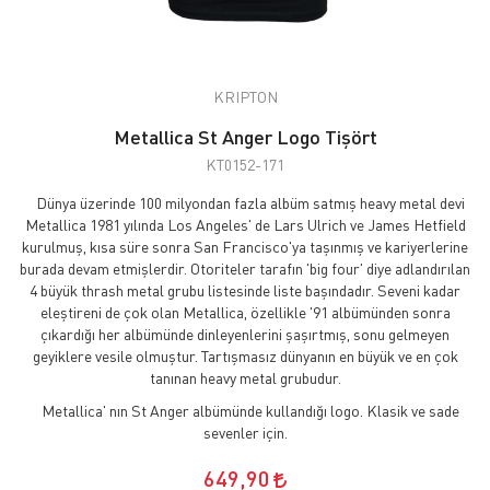
KRIPTON
Metallica St Anger Logo Tişört
KT0152-171
Dünya üzerinde 100 milyondan fazla albüm satmış heavy metal devi
Metallica 1981 yılında Los Angeles' de Lars Ulrich ve James Hetfield
kurulmuş, kısa süre sonra San Francisco'ya taşınmış ve kariyerlerine
burada devam etmişlerdir. Otoriteler tarafın 'big four' diye adlandırılan
4 büyük thrash metal grubu listesinde liste başındadır. Seveni kadar
eleştireni de çok olan Metallica, özellikle '91 albümünden sonra
çıkardığı her albümünde dinleyenlerini şaşırtmış, sonu gelmeyen
geyiklere vesile olmuştur. Tartışmasız dünyanın en büyük ve en çok
tanınan heavy metal grubudur.
Metallica' nın St Anger albümünde kullandığı logo. Klasik ve sade
sevenler için.
649,90