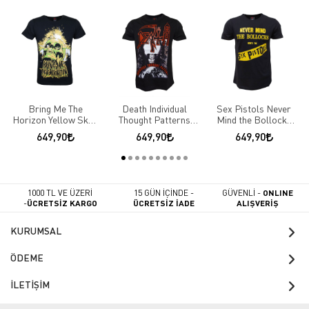
Bring Me The
Death Individual
Sex Pistols Never
Horizon Yellow Skull
Thought Patterns
Mind the Bollocks
Logo Tişört
Tişört
Tişört
649,90
649,90
649,90
1000 TL VE ÜZERİ
15 GÜN İÇİNDE -
GÜVENLİ -
ONLINE
-
ÜCRETSİZ KARGO
ÜCRETSİZ İADE
ALIŞVERİŞ
KURUMSAL
ÖDEME
İLETİŞİM