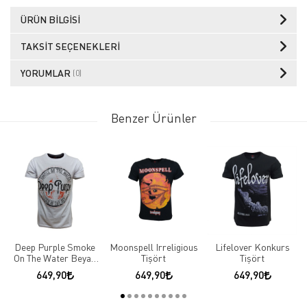
ÜRÜN BILGISI
TAKSIT SEÇENEKLERI
YORUMLAR
(0)
Benzer Ürünler
Deep Purple Smoke
Moonspell Irreligious
Lifelover Konkurs
On The Water Beyaz
Tişört
Tişört
Tişört
649,90
649,90
649,90