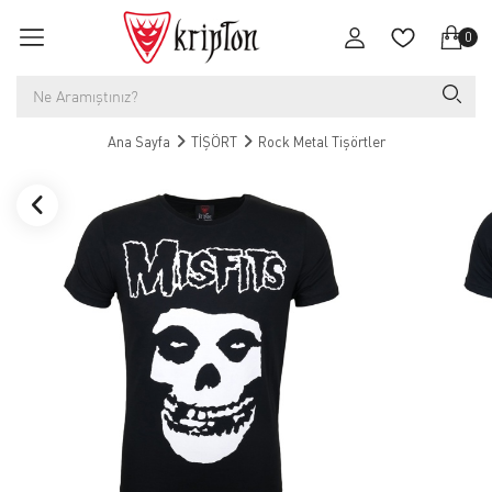
0
Ana Sayfa
TİŞÖRT
Rock Metal Tişörtler