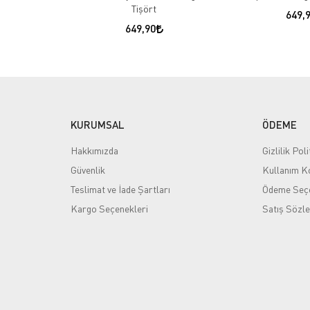
Tişört
649,
649,90
KURUMSAL
ÖDEME
Hakkımızda
Gizlilik Poli
Güvenlik
Kullanım Ko
Teslimat ve İade Şartları
Ödeme Seçe
Kargo Seçenekleri
Satış Sözl