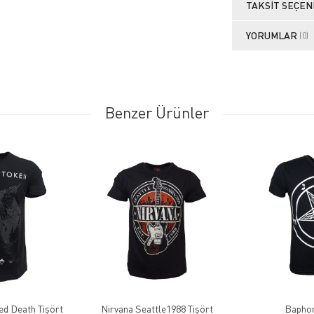
TAKSIT SEÇEN
YORUMLAR
(0)
Benzer Ürünler
ed Death Tişört
Nirvana Seattle1988 Tişört
Baphom