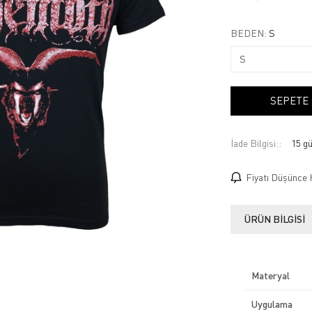
BEDEN:
S
SEPETE
İade Bilgisi:
Fiyatı Düşünce 
ÜRÜN BILGISI
Materyal
Uygulama