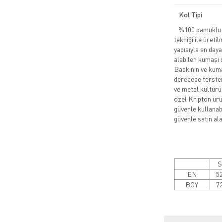
Kol Tipi
%100 pamuklu pe
tekniği ile üreti
yapısıyla en daya
alabilen kumaşı 
Baskının ve kuma
derecede tersten
ve metal kültürü
özel Kripton ürün
güvenle kullanabi
güvenle satın alab
S
EN
5
BOY
7