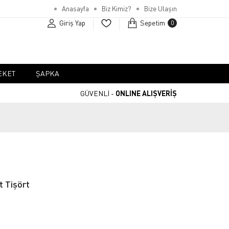
Anasayfa
Biz Kimiz?
Bize Ulaşın
Giriş Yap
Sepetim
0
EKET
ŞAPKA
GÜVENLİ -
ONLINE ALIŞVERİŞ
 Tişört