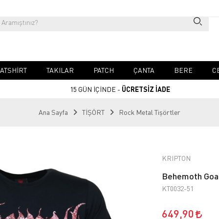
ATSHIRT
TAKILAR
PATCH
ÇANTA
BERE
C
15 GÜN İÇİNDE -
ÜCRETSİZ İADE
Ana Sayfa
TİŞÖRT
Rock Metal Tişörtler
KRIPTON
Behemoth Goat
KT0032-51
649,90