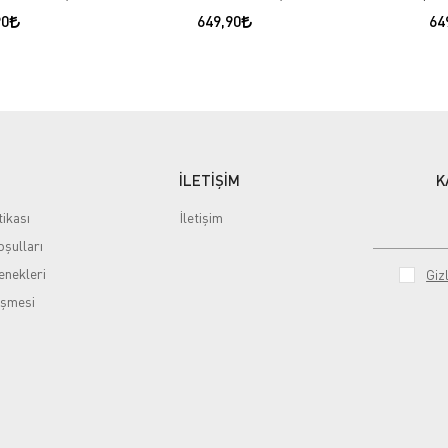
90
649,90
64
İLETİŞİM
K
tikası
İletişim
şulları
nekleri
Gizl
eşmesi