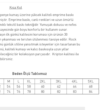
Kısa Kol
nye kumaş üzerine yüksek kaliteli emprime baskı
lmiştir. Emprime baskı, canlı renkleri ve uzun ömürlü
nıklı tekstil baskı tekniğidir. Yumuşak dokusu ve nefes
sayesinde gün boyu konforlu bir kullanım sunar.
şın ilk günkü kalitesini koruması için ürünün 30
 yıkanması ve tersten ütülenmesi tavsiye edilir. Rock
nü günlük stiline yansıtmak isteyenler için tasarlanan bu
ü, kaliteli kumaşı ve kalıcı baskısıyla uzun yıllar
leceğiniz bir koleksiyon parçasıdır. Kripton kalitesi ile
ilirsiniz.
Beden Ölçü Tablomuz
M
L
XL
2XL
3XL
4XL
5XL
2
54
56
58
60
62
64
68
2
74
76
78
80
82
83
84