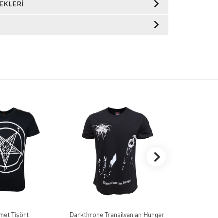
EKLERI
et Tişört
Darkthrone Transilvanian Hunger
Metall