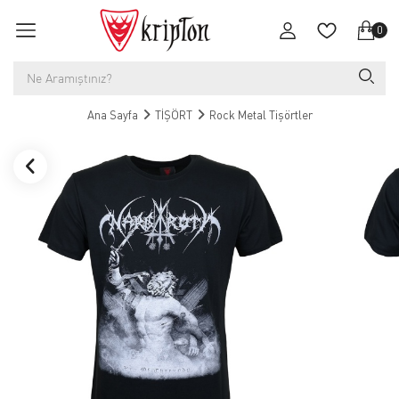
0
Ana Sayfa
TİŞÖRT
Rock Metal Tişörtler