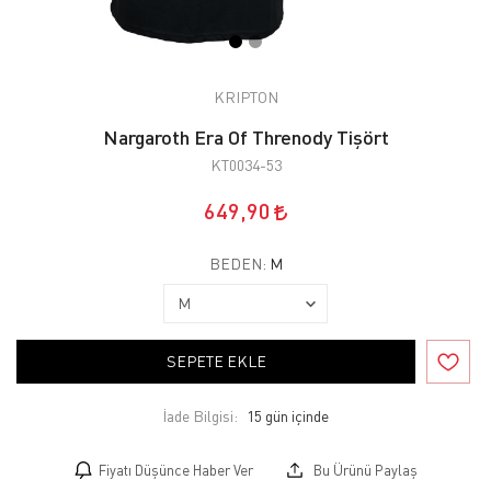
KRIPTON
Nargaroth Era Of Threnody Tişört
KT0034-53
649,90
BEDEN:
M
SEPETE EKLE
İade Bilgisi:
Fiyatı Düşünce Haber Ver
Bu Ürünü Paylaş