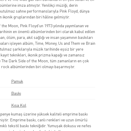
ümlerine imza atmıştır. Yenilikçi müziği, derin
unutulmaz sahne performanslarıyla Pink Floyd, dünya
 ikonik gruplarından biri hâline gelmiştir.
 the Moon, Pink Floyd'un 1973 yılında yayımlanan ve
arihinin en önemli albümlerinden biri olarak kabul edilen
an, ölüm, para, akıl sağlığı ve insan yaşamının baskıları
maları işleyen albüm; Time, Money, Us and Them ve Brain
ulmaz şarkılarıyla müzik tarihinde eşsiz bir yere
çi kayıt teknikleri, ikonik prizma kapağı ve zamansız
e The Dark Side of the Moon, tüm zamanların en çok
i rock albümlerinden biri olmayı başarmıştır.
Pamuk
Baskı
Kısa Kol
nye kumaş üzerine yüksek kaliteli emprime baskı
lmiştir. Emprime baskı, canlı renkleri ve uzun ömürlü
nıklı tekstil baskı tekniğidir. Yumuşak dokusu ve nefes