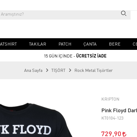
ATSHIRT
TAKILAR
PATCH
ÇANTA
BERE
C
15 GÜN İÇİNDE -
ÜCRETSİZ İADE
Ana Sayfa
TİŞÖRT
Rock Metal Tişörtler
KRIPTON
Pink Floyd Dar
KT0104-123
729,90