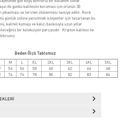
sayesinde gün boyu konforlu bir kullanım sunar.
şın ilk günkü kalitesini koruması için ürünün 30
 yıkanması ve tersten ütülenmesi tavsiye edilir. Rock
nü günlük stiline yansıtmak isteyenler için tasarlanan bu
ü, kaliteli kumaşı ve kalıcı baskısıyla uzun yıllar
leceğiniz bir koleksiyon parçasıdır. Kripton kalitesi ile
ilirsiniz.
Beden Ölçü Tablomuz
M
L
XL
2XL
3XL
4XL
5XL
2
54
56
58
60
62
64
68
2
74
76
78
80
82
83
84
EKLERI