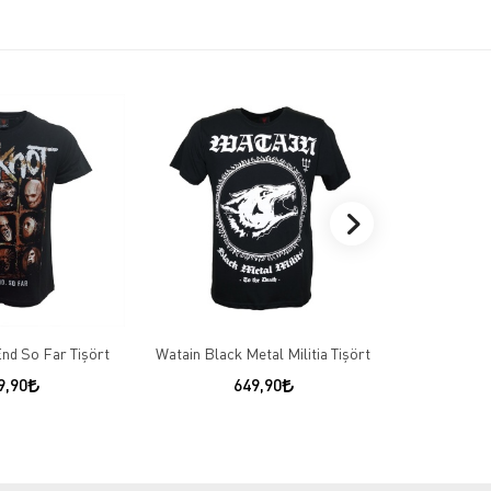
End So Far Tişört
Watain Black Metal Militia Tişört
Mayhem
9,90
649,90