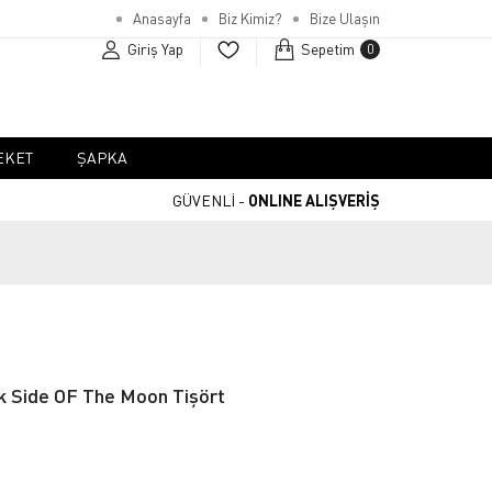
Anasayfa
Biz Kimiz?
Bize Ulaşın
Giriş Yap
Sepetim
0
EKET
ŞAPKA
GÜVENLİ -
ONLINE ALIŞVERİŞ
k Side OF The Moon Tişört