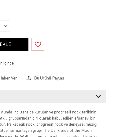
 EKLE
Haber Ver
Bu Ürünü Paylaş
yılında İngiltere'de kurulan ve progresif rock tarihinin
tkili gruplarından biri olarak kabul edilen efsanevi bir
ur. Psikedelik rock, progresif rock ve deneysel müziği
kilde harmanlayan grup; The Dark Side of the Moon,
re ve The Wall gibi tüm zamanların en çok satan ve en