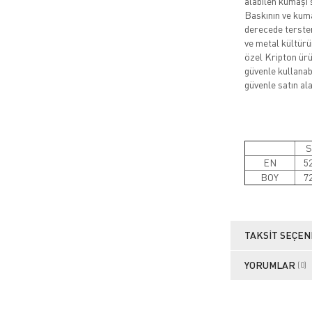
alabilen kumaşı 
Baskının ve kuma
derecede tersten
ve metal kültürü
özel Kripton ürün
güvenle kullanabi
güvenle satın alab
S
EN
5
BOY
7
TAKSIT SEÇEN
YORUMLAR
(0)