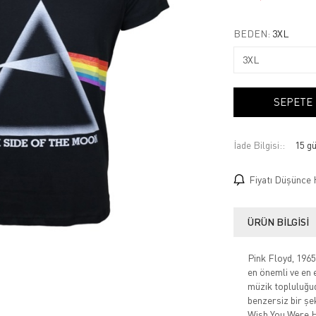
BEDEN:
3XL
SEPETE
İade Bilgisi:
Fiyatı Düşünce 
ÜRÜN BILGISI
Pink Floyd, 1965 
en önemli ve en e
müzik topluluğud
benzersiz bir şe
Wish You Were He