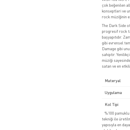
çok beğenilen alb
konseptleri ve 
rock müziğinin en
The Dark Side of
progresif rock t
başyapıtıdır. Zam
gibi evrensel te
Damage gibi unut
sahiptir. Yenilik
müziği sayesind
satan ve en etkil
Materyal
Uygulama
Kol Tipi
%100 pamuklu pe
tekniği ile üreti
yapısıyla en daya