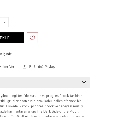
 EKLE
Haber Ver
Bu Ürünü Paylaş
yılında İngiltere'de kurulan ve progresif rock tarihinin
tkili gruplarından biri olarak kabul edilen efsanevi bir
ur. Psikedelik rock, progresif rock ve deneysel müziği
kilde harmanlayan grup; The Dark Side of the Moon,
re ve The Wall gibi tüm zamanların en çok satan ve en