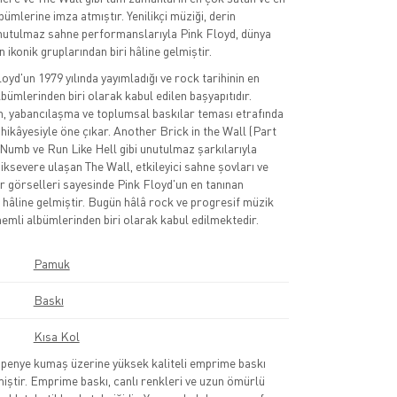
ümlerine imza atmıştır. Yenilikçi müziği, derin
unutulmaz sahne performanslarıyla Pink Floyd, dünya
 ikonik gruplarından biri hâline gelmiştir.
oyd'un 1979 yılında yayımladığı ve rock tarihinin en
bümlerinden biri olarak kabul edilen başyapıtıdır.
, yabancılaşma ve toplumsal baskılar teması etrafında
 hikâyesiyle öne çıkar. Another Brick in the Wall (Part
Numb ve Run Like Hell gibi unutulmaz şarkılarıyla
ksevere ulaşan The Wall, etkileyici sahne şovları ve
 görselleri sayesinde Pink Floyd'un en tanınan
i hâline gelmiştir. Bugün hâlâ rock ve progresif müzik
emli albümlerinden biri olarak kabul edilmektedir.
Pamuk
Baskı
Kısa Kol
nye kumaş üzerine yüksek kaliteli emprime baskı
lmiştir. Emprime baskı, canlı renkleri ve uzun ömürlü