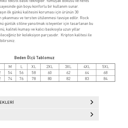
nıklı tekstil baskı tekniğidir. Yumuşak dokusu ve nefes
sayesinde gün boyu konforlu bir kullanım sunar.
şın ilk günkü kalitesini koruması için ürünün 30
 yıkanması ve tersten ütülenmesi tavsiye edilir. Rock
nü günlük stiline yansıtmak isteyenler için tasarlanan bu
ü, kaliteli kumaşı ve kalıcı baskısıyla uzun yıllar
leceğiniz bir koleksiyon parçasıdır. Kripton kalitesi ile
ilirsiniz.
Beden Ölçü Tablomuz
M
L
XL
2XL
3XL
4XL
5XL
2
54
56
58
60
62
64
68
2
74
76
78
80
82
83
84
EKLERI