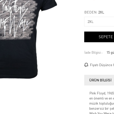
BEDEN:
2XL
SEPETE
İade Bilgisi:
Fiyatı Düşünce 
ÜRÜN BILGISI
Pink Floyd, 1965 
en önemli ve en e
müzik topluluğud
benzersiz bir şe
Wish You Were He