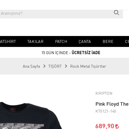
ATSHIRT
TAKILAR
PATCH
ÇANTA
BERE
C
15 GÜN İÇİNDE -
ÜCRETSİZ İADE
Ana Sayfa
TİŞÖRT
Rock Metal Tişörtler
KRIPTON
Pink Floyd The
KT0121-140
689,90