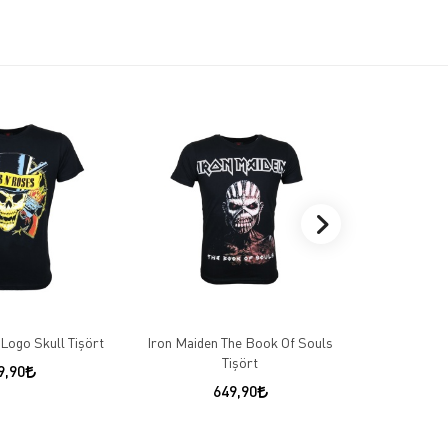
Logo Skull Tişört
Iron Maiden The Book Of Souls
Metallica An
Tişört
9,90
649,90