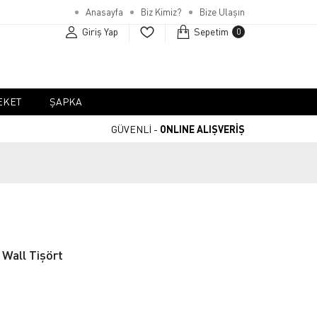
Anasayfa
Biz Kimiz?
Bize Ulaşın
Giriş Yap
Sepetim
0
EKET
ŞAPKA
GÜVENLİ -
ONLINE ALIŞVERİŞ
 Wall Tişört