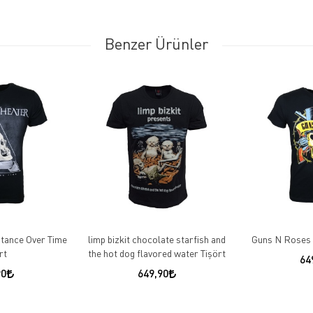
Benzer Ürünler
tance Over Time
limp bizkit chocolate starfish and
Guns N Roses 
rt
the hot dog flavored water Tişört
64
90
649,90