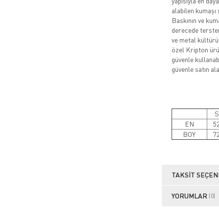
yapısıyla en daya
alabilen kumaşı 
Baskının ve kuma
derecede tersten
ve metal kültürü
özel Kripton ürün
güvenle kullanabi
güvenle satın alab
S
EN
5
BOY
7
TAKSIT SEÇEN
YORUMLAR
(0)