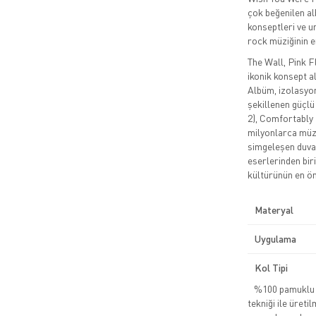
çok beğenilen alb
konseptleri ve 
rock müziğinin en
The Wall, Pink Fl
ikonik konsept al
Albüm, izolasyon
şekillenen güçlü
2), Comfortably 
milyonlarca müzi
simgeleşen duvar
eserlerinden bir
kültürünün en ön
Materyal
Uygulama
Kol Tipi
%100 pamuklu pe
tekniği ile üreti