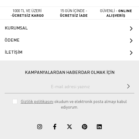
1000 TL VE ÜZERİ
15 GÜN İÇİNDE -
GÜVENLİ -
ONLINE
-
ÜCRETSİZ KARGO
ÜCRETSİZ İADE
ALIŞVERİŞ
KURUMSAL
ÖDEME
İLETİŞİM
KAMPANYALARDAN HABERDAR OLMAK İÇİN
Gizlilik politikasını
okudum ve elektronik posta almayı kabul
ediyorum.