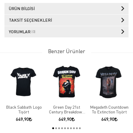
ÜRÜN BILGISI
TAKSIT SEÇENEKLERI
YORUMLAR
(0)
Benzer Ürünler
Black Sabbath Logo
Green Day 21st
Megadeth Countdown
Tişört
Century Breakdown
To Extinction Tişört
Tişört
649,90
649,90
649,90