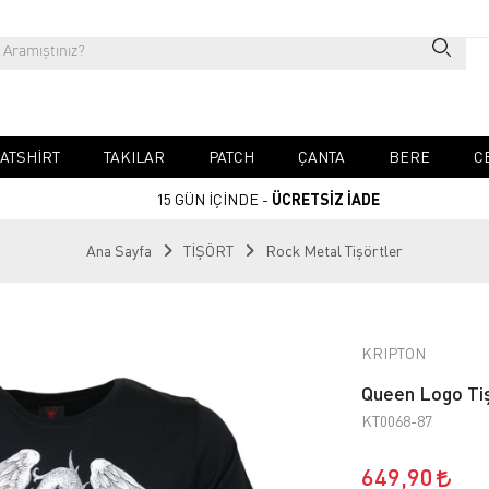
ATSHIRT
TAKILAR
PATCH
ÇANTA
BERE
C
15 GÜN İÇİNDE -
ÜCRETSİZ İADE
Ana Sayfa
TİŞÖRT
Rock Metal Tişörtler
KRIPTON
Queen Logo Ti
KT0068-87
649,90