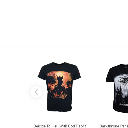
Deicide To Hell With God Tişört
Darkthrone Panz