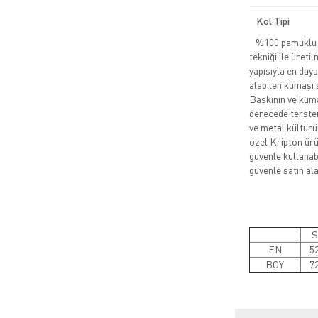
Kol Tipi
%100 pamuklu pe
tekniği ile üreti
yapısıyla en daya
alabilen kumaşı 
Baskının ve kuma
derecede tersten
ve metal kültürü
özel Kripton ürün
güvenle kullanabi
güvenle satın alab
S
EN
5
BOY
7