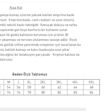
Kısa Kol
nye kumaş üzerine yüksek kaliteli emprime baskı
lmiştir. Emprime baskı, canlı renkleri ve uzun ömürlü
nıklı tekstil baskı tekniğidir. Yumuşak dokusu ve nefes
sayesinde gün boyu konforlu bir kullanım sunar.
şın ilk günkü kalitesini koruması için ürünün 30
 yıkanması ve tersten ütülenmesi tavsiye edilir. Rock
nü günlük stiline yansıtmak isteyenler için tasarlanan bu
ü, kaliteli kumaşı ve kalıcı baskısıyla uzun yıllar
leceğiniz bir koleksiyon parçasıdır. Kripton kalitesi ile
ilirsiniz.
Beden Ölçü Tablomuz
M
L
XL
2XL
3XL
4XL
5XL
2
54
56
58
60
62
64
68
2
74
76
78
80
82
83
84