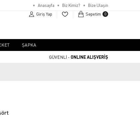
Anasayfa
Biz Kimiz?
Bize Ulaşın
Giriş Yap
Sepetim
0
EKET
ŞAPKA
GÜVENLİ -
ONLINE ALIŞVERİŞ
şört