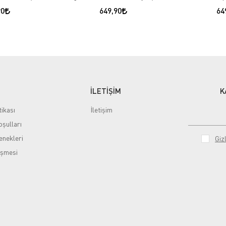
90
649,90
64
İLETİŞİM
K
tikası
İletişim
şulları
nekleri
Gizl
eşmesi