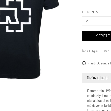
BEDEN:
M
SEPETE
İade Bilgisi:
Fiyatı Düşünce 
ÜRÜN BILGISI
Rammstein, 1994 
endüstriyel metal
olarak kabul edi
müzisyenin farkl
kurulan grup, ser