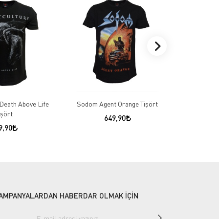
 Death Above Life
Sodom Agent Orange Tişört
Led Zeppel
işört
Ameri
649,90
9,90
AMPANYALARDAN HABERDAR OLMAK İÇİN