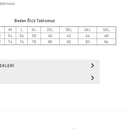
ilirsiniz.
Beden Ölçü Tablomuz
M
L
XL
2XL
3XL
4XL
5XL
2
54
56
58
60
62
64
68
2
74
76
78
80
82
83
84
EKLERI