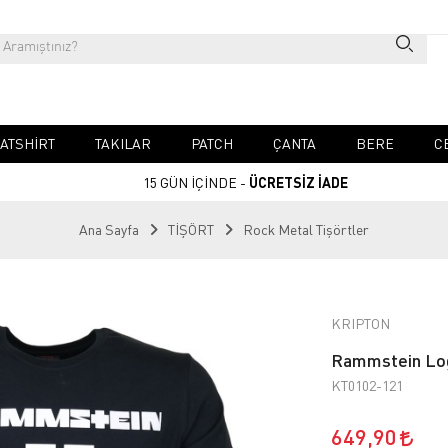
ATSHIRT
TAKILAR
PATCH
ÇANTA
BERE
C
15 GÜN İÇİNDE -
ÜCRETSİZ İADE
Ana Sayfa
TİŞÖRT
Rock Metal Tişörtler
KRIPTON
Rammstein Log
KT0102-121
649,90