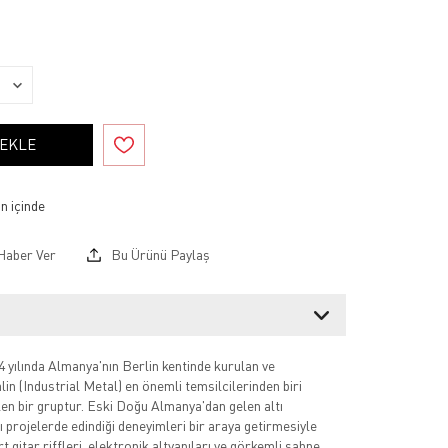
 EKLE
Haber Ver
Bu Ürünü Paylaş
yılında Almanya'nın Berlin kentinde kurulan ve
in (Industrial Metal) en önemli temsilcilerinden biri
len bir gruptur. Eski Doğu Almanya'dan gelen altı
ı projelerde edindiği deneyimleri bir araya getirmesiyle
t gitar riffleri, elektronik altyapıları ve görkemli sahne