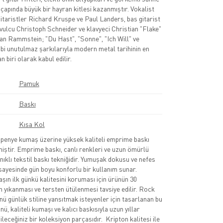
 çapında büyük bir hayran kitlesi kazanmıştır. Vokalist
gitaristler Richard Kruspe ve Paul Landers, bas gitarist
avulcu Christoph Schneider ve klavyeci Christian "Flake"
n Rammstein; "Du Hast", "Sonne", "Ich Will" ve
bi unutulmaz şarkılarıyla modern metal tarihinin en
n biri olarak kabul edilir.
Pamuk
Baskı
Kısa Kol
nye kumaş üzerine yüksek kaliteli emprime baskı
lmiştir. Emprime baskı, canlı renkleri ve uzun ömürlü
nıklı tekstil baskı tekniğidir. Yumuşak dokusu ve nefes
sayesinde gün boyu konforlu bir kullanım sunar.
şın ilk günkü kalitesini koruması için ürünün 30
 yıkanması ve tersten ütülenmesi tavsiye edilir. Rock
nü günlük stiline yansıtmak isteyenler için tasarlanan bu
ü, kaliteli kumaşı ve kalıcı baskısıyla uzun yıllar
leceğiniz bir koleksiyon parçasıdır. Kripton kalitesi ile