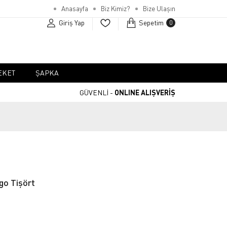
Anasayfa
Biz Kimiz?
Bize Ulaşın
Giriş Yap
Sepetim
0
EKET
ŞAPKA
GÜVENLİ -
ONLINE ALIŞVERİŞ
o Tişört