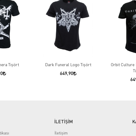
era Tişört
Dark Funeral Logo Tişört
Orbit Culture
T
90
649,90
64
İLETİŞİM
K
tikası
İletişim