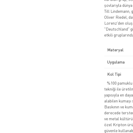
şovlarıyla dünya
Till Lindemann, 
Oliver Riedel, d
Lorenz'den oluşa
"Deutschland" gi
etkili gruplarında
Materyal
Uygulama
Kol Tipi
%100 pamuklu pe
tekniği ile üreti
yapısıyla en daya
alabilen kumaşı 
Baskının ve kuma
derecede tersten
ve metal kültürü
özel Kripton ürün
güvenle kullanabi