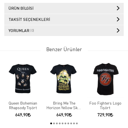
ÜRÜN BILGISI
TAKSIT SEÇENEKLERI
YORUMLAR
(0)
Benzer Ürünler
Queen Bohemian
Bring Me The
Foo Fighters Logo
Rhapsody Tişört
Horizon Yellow Skull
Tişört
Logo Tişört
649,90
649,90
729,90