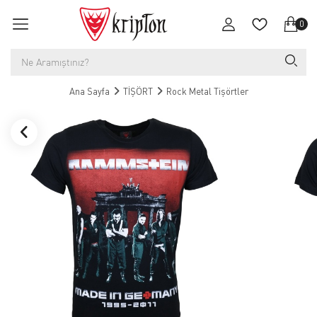
0
Ana Sayfa
TİŞÖRT
Rock Metal Tişörtler