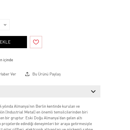
 EKLE
Haber Ver
Bu Ürünü Paylaş
yılında Almanya'nın Berlin kentinde kurulan ve
in (Industrial Metal) en önemli temsilcilerinden biri
len bir gruptur. Eski Doğu Almanya'dan gelen altı
ı projelerde edindiği deneyimleri bir araya getirmesiyle
t gitar riffleri, elektronik altyapıları ve görkemli sahne