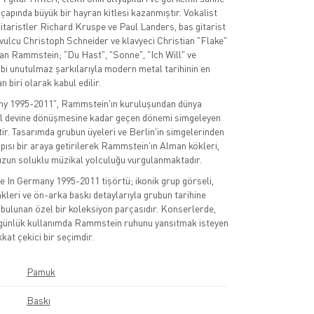
 çapında büyük bir hayran kitlesi kazanmıştır. Vokalist
gitaristler Richard Kruspe ve Paul Landers, bas gitarist
avulcu Christoph Schneider ve klavyeci Christian "Flake"
n Rammstein; "Du Hast", "Sonne", "Ich Will" ve
bi unutulmaz şarkılarıyla modern metal tarihinin en
n biri olarak kabul edilir.
y 1995-2011", Rammstein'ın kuruluşundan dünya
al devine dönüşmesine kadar geçen dönemi simgeleyen
tir. Tasarımda grubun üyeleri ve Berlin'in simgelerinden
sı bir araya getirilerek Rammstein'ın Alman kökleri,
 uzun soluklu müzikal yolculuğu vurgulanmaktadır.
In Germany 1995-2011 tişörtü; ikonik grup görseli,
nkleri ve ön-arka baskı detaylarıyla grubun tarihine
bulunan özel bir koleksiyon parçasıdır. Konserlerde,
e günlük kullanımda Rammstein ruhunu yansıtmak isteyen
kkat çekici bir seçimdir.
Pamuk
Baskı