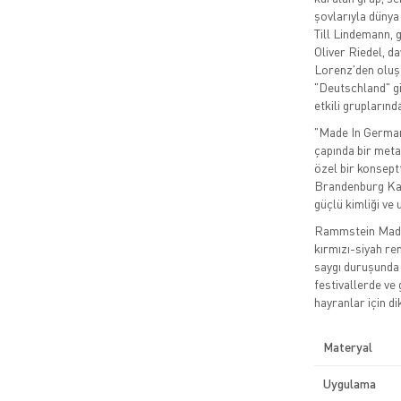
şovlarıyla dünya
Till Lindemann, 
Oliver Riedel, d
Lorenz'den oluşa
"Deutschland" gi
etkili gruplarında
"Made In German
çapında bir met
özel bir konsept
Brandenburg Kapı
güçlü kimliği ve
Rammstein Made 
kırmızı-siyah re
saygı duruşunda 
festivallerde v
hayranlar için di
Materyal
Uygulama