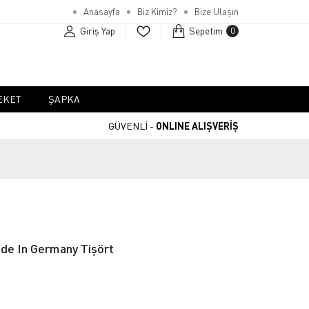
Anasayfa
Biz Kimiz?
Bize Ulaşın
Giriş Yap
Sepetim
0
EKET
ŞAPKA
GÜVENLİ -
ONLINE ALIŞVERİŞ
e In Germany Tişört