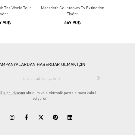
h The World Tour
Megadeth Countdown To Extinction
Motorhead L
işört
Tişört
9,90
649,90
AMPANYALARDAN HABERDAR OLMAK İÇİN
ilik politikasını
okudum ve elektronik posta almayı kabul
ediyorum.