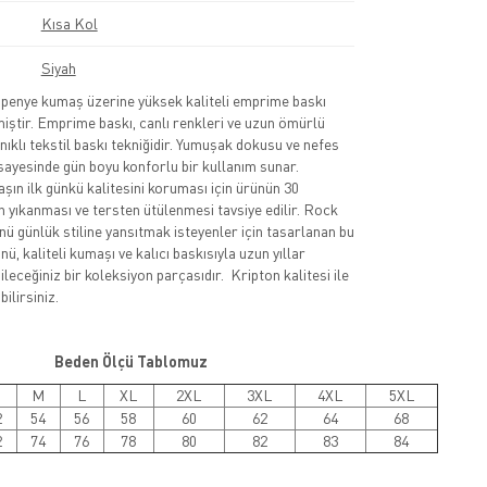
Kısa Kol
Siyah
nye kumaş üzerine yüksek kaliteli emprime baskı
lmiştir. Emprime baskı, canlı renkleri ve uzun ömürlü
nıklı tekstil baskı tekniğidir. Yumuşak dokusu ve nefes
sayesinde gün boyu konforlu bir kullanım sunar.
şın ilk günkü kalitesini koruması için ürünün 30
 yıkanması ve tersten ütülenmesi tavsiye edilir. Rock
nü günlük stiline yansıtmak isteyenler için tasarlanan bu
ü, kaliteli kumaşı ve kalıcı baskısıyla uzun yıllar
leceğiniz bir koleksiyon parçasıdır. Kripton kalitesi ile
ilirsiniz.
Beden Ölçü Tablomuz
M
L
XL
2XL
3XL
4XL
5XL
2
54
56
58
60
62
64
68
2
74
76
78
80
82
83
84