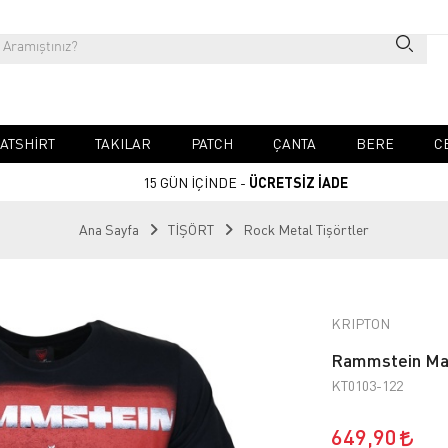
ATSHIRT
TAKILAR
PATCH
ÇANTA
BERE
C
15 GÜN İÇİNDE -
ÜCRETSİZ İADE
Ana Sayfa
TİŞÖRT
Rock Metal Tişörtler
KRIPTON
Rammstein Mad
KT0103-122
649,90