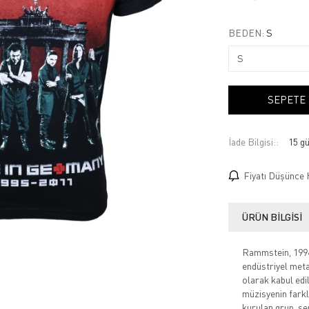
BEDEN:
S
SEPETE
İade Bilgisi:
Fiyatı Düşünce 
ÜRÜN BILGISI
Rammstein, 1994 
endüstriyel metal
olarak kabul edi
müzisyenin farkl
kurulan grup, ser