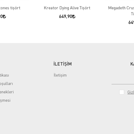
ones tişört
Kreator Dying Alive Tişört
Megadeth Crus
T
90
649,90
64
İLETİŞİM
K
tikası
İletişim
şulları
nekleri
Gizl
eşmesi