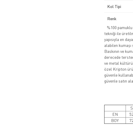
Kol Tipi
Renk
%100 pamuklu pe
tekniği ile üreti
yapısıyla en daya
alabilen kumaşı 
Baskının ve kuma
derecede tersten
ve metal kültürü
özel Kripton ürün
güvenle kullanabi
güvenle satın alab
S
EN
5
BOY
7