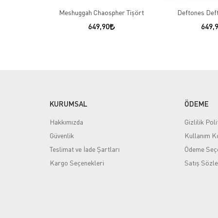
Meshuggah Chaospher Tişört
Deftones Deft
649,90
649,
KURUMSAL
ÖDEME
Hakkımızda
Gizlilik Poli
Güvenlik
Kullanım Ko
Teslimat ve İade Şartları
Ödeme Seçe
Kargo Seçenekleri
Satış Sözl