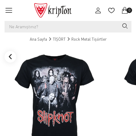
0
Ana Sayfa
TİŞÖRT
Rock Metal Tişörtler