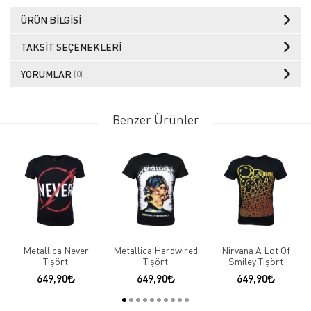
ÜRÜN BILGISI
TAKSIT SEÇENEKLERI
YORUMLAR
(0)
Benzer Ürünler
Metallica Never
Metallica Hardwired
Nirvana A Lot Of
Tişört
Tişört
Smiley Tişört
649,90
649,90
649,90