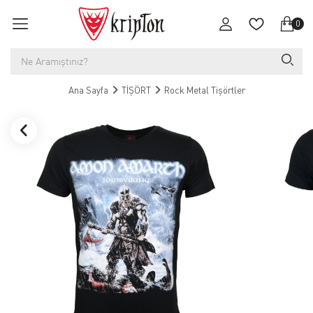
0
Ana Sayfa
TİŞÖRT
Rock Metal Tişörtler