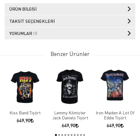
ÜRÜN BILGISI
TAKSIT SEÇENEKLERI
YORUMLAR
(0)
Benzer Ürünler
Kiss Band Tişört
Lemmy Kilmister
Iron Maiden A Lot Of
Jack Daniels Tişört
Eddie Tişört
649,90
649,90
649,90