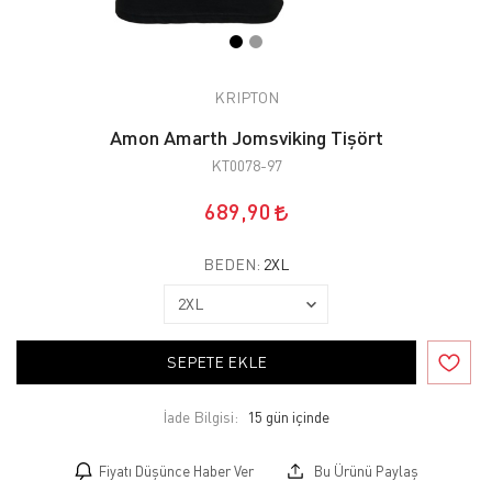
KRIPTON
Amon Amarth Jomsviking Tişört
KT0078-97
689,90
BEDEN:
2XL
SEPETE EKLE
İade Bilgisi:
Fiyatı Düşünce Haber Ver
Bu Ürünü Paylaş