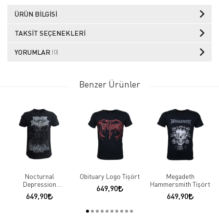
ÜRÜN BILGISI
TAKSIT SEÇENEKLERI
YORUMLAR
(0)
Benzer Ürünler
Nocturnal
Obituary Logo Tişört
Megadeth
Depression
Hammersmith Tişört
649,90
Perpetuelle Eclipse
649,90
649,90
Tişört