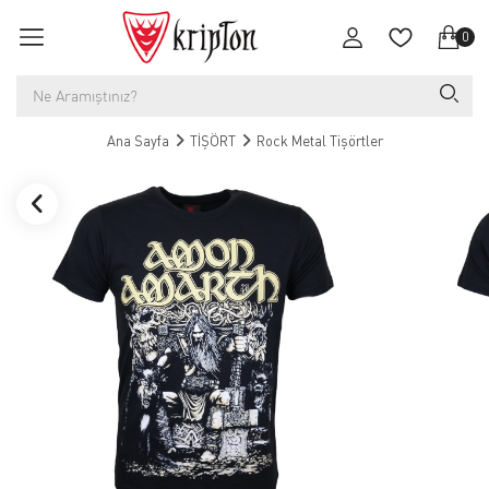
0
Ana Sayfa
TİŞÖRT
Rock Metal Tişörtler