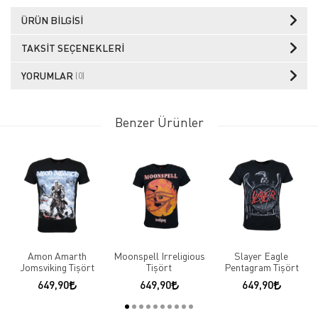
ÜRÜN BILGISI
TAKSIT SEÇENEKLERI
YORUMLAR
(0)
Benzer Ürünler
Amon Amarth
Moonspell Irreligious
Slayer Eagle
Jomsviking Tişört
Tişört
Pentagram Tişört
649,90
649,90
649,90