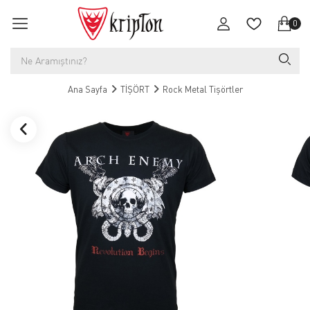
0
Ana Sayfa
TİŞÖRT
Rock Metal Tişörtler