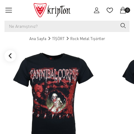
0
Ana Sayfa
TİŞÖRT
Rock Metal Tişörtler