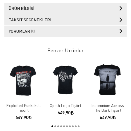
ÜRÜN BILGISI
TAKSIT SEÇENEKLERI
YORUMLAR
(0)
Benzer Ürünler
Exploited Punkskull
Opeth Logo Tişört
Insomnium Across
Tişört
The Dark Tişört
649,90
649,90
649,90