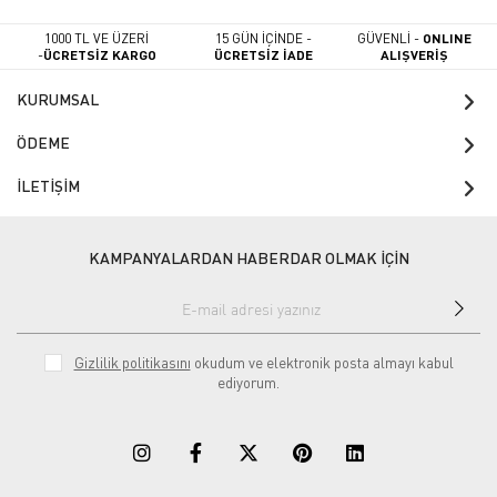
1000 TL VE ÜZERİ
15 GÜN İÇİNDE -
GÜVENLİ -
ONLINE
-
ÜCRETSİZ KARGO
ÜCRETSİZ İADE
ALIŞVERİŞ
KURUMSAL
ÖDEME
İLETİŞİM
KAMPANYALARDAN HABERDAR OLMAK İÇİN
Gizlilik politikasını
okudum ve elektronik posta almayı kabul
ediyorum.