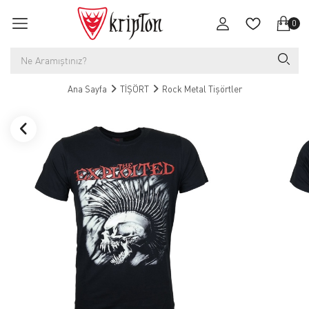
0
Ana Sayfa
TİŞÖRT
Rock Metal Tişörtler