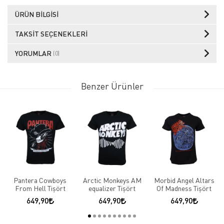
ÜRÜN BILGISI
TAKSIT SEÇENEKLERI
YORUMLAR
(0)
Benzer Ürünler
Pantera Cowboys
Arctic Monkeys AM
Morbid Angel Altars
From Hell Tişört
equalizer Tişört
Of Madness Tişört
649,90
649,90
649,90