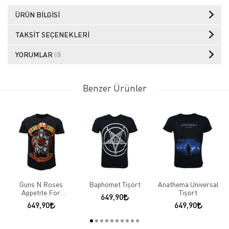
ÜRÜN BILGISI
TAKSIT SEÇENEKLERI
YORUMLAR
(0)
Benzer Ürünler
Guns N Roses
Baphomet Tişört
Anathema Universal
Appetite For
Tişört
649,90
Destruction Tişört
649,90
649,90