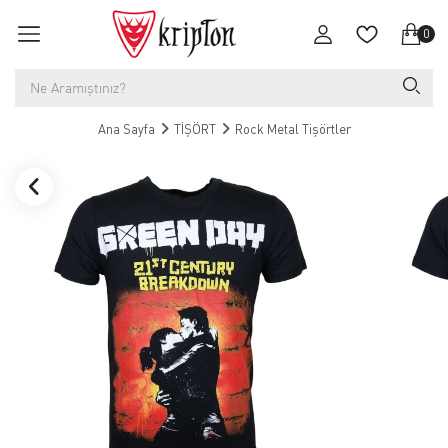
0
Ana Sayfa
TİŞÖRT
Rock Metal Tişörtler