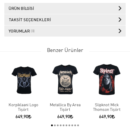
ÜRÜN BILGISI
TAKSIT SEÇENEKLERI
YORUMLAR
(0)
Benzer Ürünler
Korpiklaani Logo
Metallica By Area
Slipknot Mick
Tişört
Tişört
Thomson Tişört
649,90
649,90
649,90