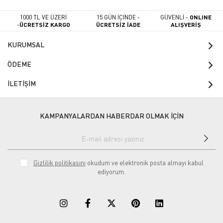
1000 TL VE ÜZERİ
15 GÜN İÇİNDE -
GÜVENLİ -
ONLINE
-
ÜCRETSİZ KARGO
ÜCRETSİZ İADE
ALIŞVERİŞ
KURUMSAL
ÖDEME
İLETİŞİM
KAMPANYALARDAN HABERDAR OLMAK İÇİN
Gizlilik politikasını
okudum ve elektronik posta almayı kabul
ediyorum.