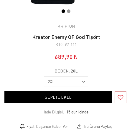
KRIPTON
Kreator Enemy OF God Tişört
KT0092-111
689,90
BEDEN:
2XL
SEPETE EKLE
İade Bilgisi:
Fiyatı Düşünce Haber Ver
Bu Ürünü Paylaş