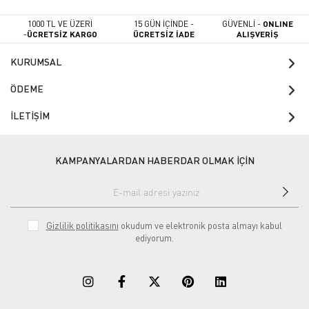
1000 TL VE ÜZERİ
15 GÜN İÇİNDE -
GÜVENLİ -
ONLINE
-
ÜCRETSİZ KARGO
ÜCRETSİZ İADE
ALIŞVERİŞ
KURUMSAL
ÖDEME
İLETİŞİM
KAMPANYALARDAN HABERDAR OLMAK İÇİN
Gizlilik politikasını
okudum ve elektronik posta almayı kabul
ediyorum.