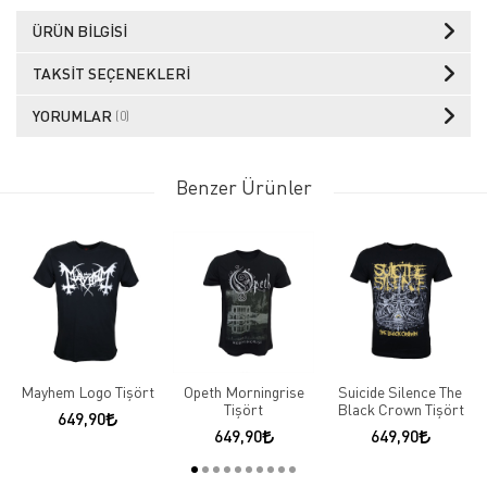
ÜRÜN BILGISI
TAKSIT SEÇENEKLERI
YORUMLAR
(0)
Benzer Ürünler
Mayhem Logo Tişört
Opeth Morningrise
Suicide Silence The
Tişört
Black Crown Tişört
649,90
649,90
649,90