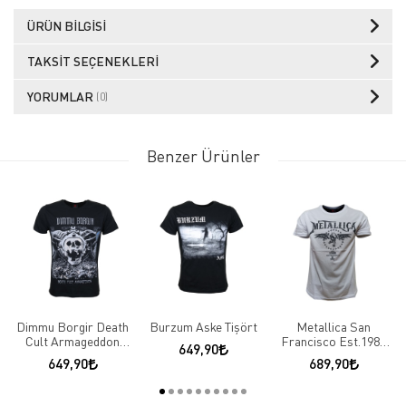
ÜRÜN BILGISI
TAKSIT SEÇENEKLERI
YORUMLAR
(0)
Benzer Ürünler
Dimmu Borgir Death
Burzum Aske Tişört
Metallica San
Cult Armageddon
Francisco Est.1981
649,90
Tişört
Beyaz Tişört
649,90
689,90