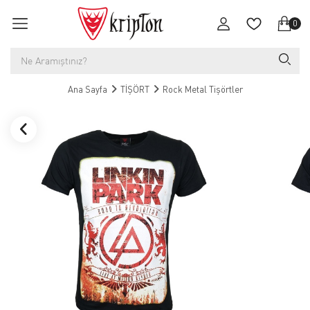
0
Ana Sayfa
TİŞÖRT
Rock Metal Tişörtler