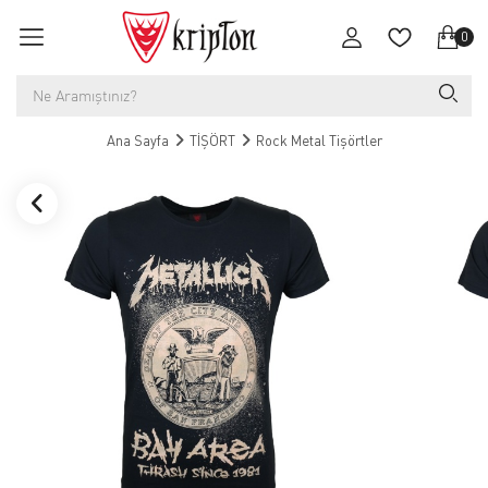
0
Ana Sayfa
TİŞÖRT
Rock Metal Tişörtler