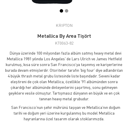
KRIPTON
Metallica By Area Tişört
KT0063-82
Dünya üzerinde 100 milyondan fazla albüm satmış heavy metal devi
Metallica 1981 yılında Los Angeles' de Lars Ulrich ve James Hetfield
kurulmuş, kısa süre sonra San Francisco'ya taşınmış ve kariyerlerine
burada devam etmişlerdir. Otoriteler tarafın 'big four' diye adlandırılan
4 büyük thrash metal grubu listesinde liste başındadır. Seveni kadar
eleştireni de çok olan Metallica, özellikle '91 albümünden sonra
çıkardığı her albümünde dinleyenlerini şaşırtmış, sonu gelmeyen
geyiklere vesile olmuştur. Tartışmasız dünyanın en büyük ve en çok
tanınan heavy metal grubudur.
San Francisco'nun şehir mührünü taşıyan ve Metallica'nın doğum
tarihi ve doğum yeri üzerine kurgulanmış bu model Metallica
hayranlarına özel tasarım olarak stoklarımızda.