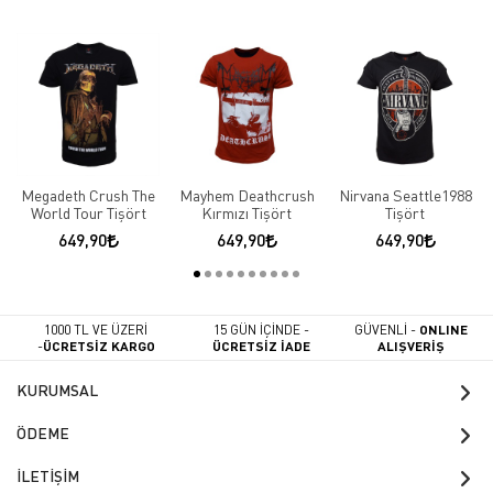
Megadeth Crush The
Mayhem Deathcrush
Nirvana Seattle1988
World Tour Tişört
Kırmızı Tişört
Tişört
649,90
649,90
649,90
1000 TL VE ÜZERİ
15 GÜN İÇİNDE -
GÜVENLİ -
ONLINE
-
ÜCRETSİZ KARGO
ÜCRETSİZ İADE
ALIŞVERİŞ
KURUMSAL
ÖDEME
İLETİŞİM