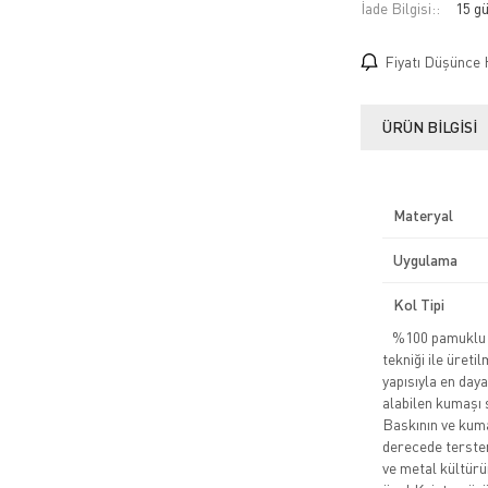
İade Bilgisi:
Fiyatı Düşünce 
ÜRÜN BILGISI
Materyal
Uygulama
Kol Tipi
%100 pamuklu pe
tekniği ile üreti
yapısıyla en daya
alabilen kumaşı 
Baskının ve kuma
derecede tersten
ve metal kültürü