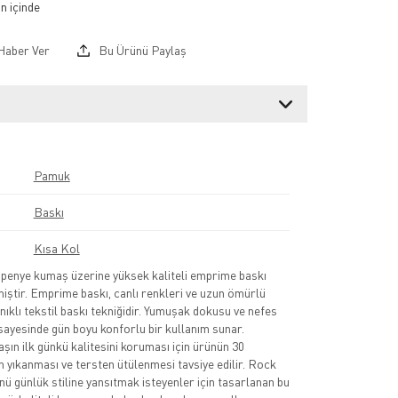
Haber Ver
Bu Ürünü Paylaş
Pamuk
Baskı
Kısa Kol
nye kumaş üzerine yüksek kaliteli emprime baskı
lmiştir. Emprime baskı, canlı renkleri ve uzun ömürlü
nıklı tekstil baskı tekniğidir. Yumuşak dokusu ve nefes
sayesinde gün boyu konforlu bir kullanım sunar.
şın ilk günkü kalitesini koruması için ürünün 30
 yıkanması ve tersten ütülenmesi tavsiye edilir. Rock
nü günlük stiline yansıtmak isteyenler için tasarlanan bu