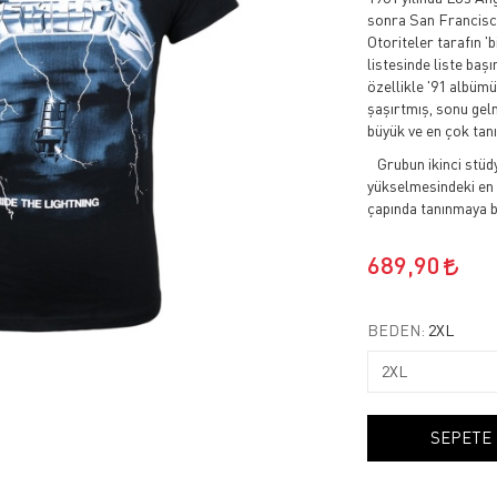
sonra San Francisco
Otoriteler tarafın '
listesinde liste baş
özellikle '91 albüm
şaşırtmış, sonu gel
büyük ve en çok tan
Grubun ikinci stüdy
yükselmesindeki en 
çapında tanınmaya b
689,90
BEDEN:
2XL
SEPETE