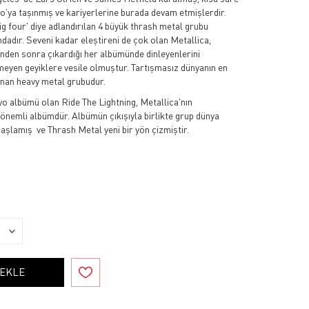
'ya taşınmış ve kariyerlerine burada devam etmişlerdir.
big four' diye adlandırılan 4 büyük thrash metal grubu
ındadır. Seveni kadar eleştireni de çok olan Metallica,
ünden sonra çıkardığı her albümünde dinleyenlerini
meyen geyiklere vesile olmuştur. Tartışmasız dünyanın en
ınan heavy metal grubudur.
o albümü olan Ride The Lightning, Metallica'nın
önemli albümdür. Albümün çıkışıyla birlikte grup dünya
aşlamış ve Thrash Metal yeni bir yön çizmiştir.
 EKLE