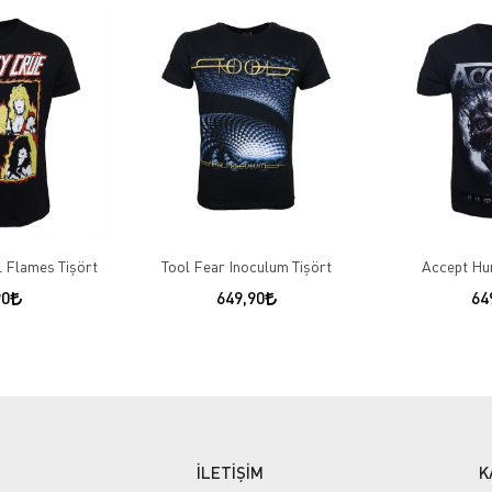
l Flames Tişört
Tool Fear Inoculum Tişört
Accept Hu
90
649,90
64
İLETİŞİM
K