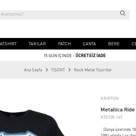
ATSHIRT
TAKILAR
PATCH
ÇANTA
BERE
C
15 GÜN İÇİNDE -
ÜCRETSİZ İADE
Ana Sayfa
TİŞÖRT
Rock Metal Tişörtler
KRIPTON
Metallica Ride
KT0128-147
Dünya üzerinde 100
1981 yılında Los An