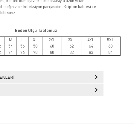
ü, kaliteli kumaşı ve kalıcı baskısıyla uzun yıllar
leceğiniz bir koleksiyon parçasıdır. Kripton kalitesi ile
ilirsiniz.
Beden Ölçü Tablomuz
M
L
XL
2XL
3XL
4XL
5XL
2
54
56
58
60
62
64
68
2
74
76
78
80
82
83
84
EKLERI