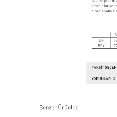
özel Kripton ürün
güvenle kullanabi
güvenle satın alab
S
EN
5
BOY
7
TAKSIT SEÇEN
YORUMLAR
(0)
Benzer Ürünler