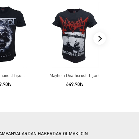
manoid Tişört
Mayhem Deathcrush Tişört
Black Sab
9,90
649,90
AMPANYALARDAN HABERDAR OLMAK İÇİN