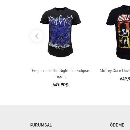
Emperor In The Nightside Eclipse
Mötley Cüre Devi
Tişört
649,
649,90
KURUMSAL
ÖDEME