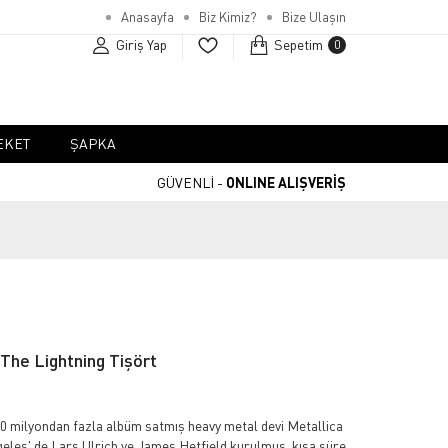
Anasayfa
Biz Kimiz?
Bize Ulaşın
Giriş Yap
Sepetim
0
EKET
ŞAPKA
GÜVENLİ -
ONLINE ALIŞVERİŞ
 The Lightning Tişört
 milyondan fazla albüm satmış heavy metal devi Metallica
geles' de Lars Ulrich ve James Hetfield kurulmuş, kısa süre