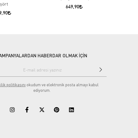
işört
649,90
9,90
AMPANYALARDAN HABERDAR OLMAK İÇİN
ilik politikasını
okudum ve elektronik posta almayı kabul
ediyorum.