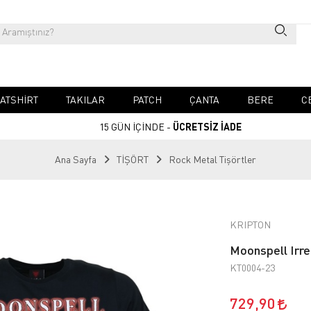
ATSHIRT
TAKILAR
PATCH
ÇANTA
BERE
C
15 GÜN İÇİNDE -
ÜCRETSİZ İADE
Ana Sayfa
TİŞÖRT
Rock Metal Tişörtler
KRIPTON
Moonspell Irrel
KT0004-23
729,90