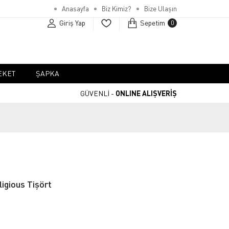
Anasayfa
Biz Kimiz?
Bize Ulaşın
Giriş Yap
Sepetim
0
EKET
ŞAPKA
GÜVENLİ -
ONLINE ALIŞVERİŞ
igious Tişört