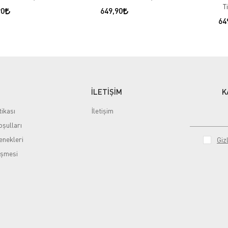
T
90
649,90
64
İLETİŞİM
K
tikası
İletişim
şulları
nekleri
Gizl
eşmesi