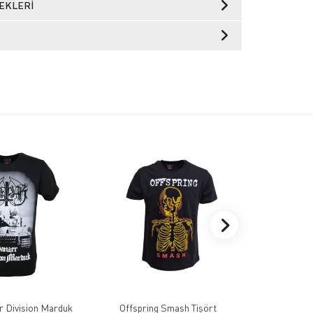
EKLERI
 Division Marduk
Offspring Smash Tişört
Mastodo