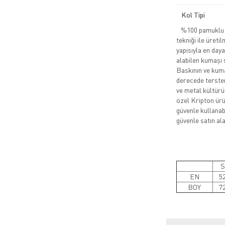
Kol Tipi
%100 pamuklu pe
tekniği ile üreti
yapısıyla en daya
alabilen kumaşı 
Baskının ve kuma
derecede tersten
ve metal kültürü
özel Kripton ürün
güvenle kullanabi
güvenle satın alab
S
EN
5
BOY
7