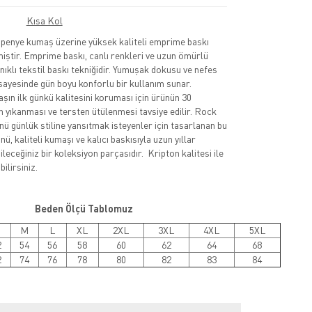
Kısa Kol
nye kumaş üzerine yüksek kaliteli emprime baskı
lmiştir. Emprime baskı, canlı renkleri ve uzun ömürlü
nıklı tekstil baskı tekniğidir. Yumuşak dokusu ve nefes
sayesinde gün boyu konforlu bir kullanım sunar.
şın ilk günkü kalitesini koruması için ürünün 30
 yıkanması ve tersten ütülenmesi tavsiye edilir. Rock
nü günlük stiline yansıtmak isteyenler için tasarlanan bu
ü, kaliteli kumaşı ve kalıcı baskısıyla uzun yıllar
leceğiniz bir koleksiyon parçasıdır. Kripton kalitesi ile
ilirsiniz.
Beden Ölçü Tablomuz
M
L
XL
2XL
3XL
4XL
5XL
2
54
56
58
60
62
64
68
2
74
76
78
80
82
83
84