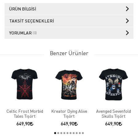
ÜRÜN BILGISI
TAKSIT SEÇENEKLERI
YORUMLAR
(0)
Benzer Ürünler
Celtic Frost Morbid
Kreator Dying Alive
Avenged Sevenfold
Tales Tişört
Tişört
Skulls Tişört
649,90
649,90
649,90