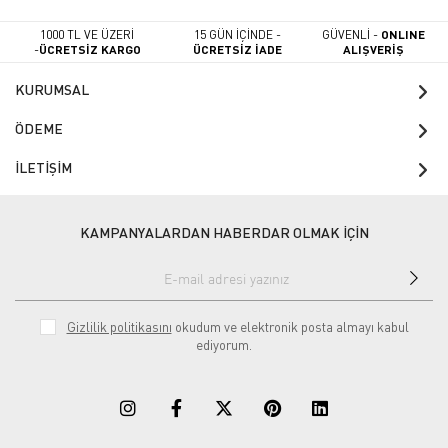
1000 TL VE ÜZERİ
15 GÜN İÇİNDE -
GÜVENLİ -
ONLINE
-
ÜCRETSİZ KARGO
ÜCRETSİZ İADE
ALIŞVERİŞ
KURUMSAL
ÖDEME
İLETİŞİM
KAMPANYALARDAN HABERDAR OLMAK İÇİN
Gizlilik politikasını
okudum ve elektronik posta almayı kabul
ediyorum.