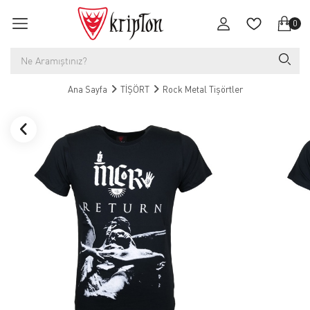
0
Ana Sayfa
TİŞÖRT
Rock Metal Tişörtler