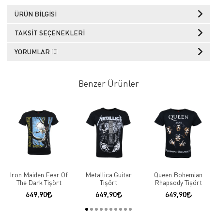
ÜRÜN BILGISI
TAKSIT SEÇENEKLERI
YORUMLAR
(0)
Benzer Ürünler
Iron Maiden Fear Of
Metallica Guitar
Queen Bohemian
The Dark Tişört
Tişört
Rhapsody Tişört
649,90
649,90
649,90