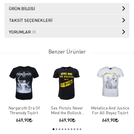
ÜRÜN BILGISI
TAKSIT SEÇENEKLERI
YORUMLAR
(0)
Benzer Ürünler
Nargaroth Era Of
Sex Pistols Never
Metallica And Justice
Threnody Tişört
Mind the Bollocks
For All Beyaz Tişört
Tişört
649,90
649,90
649,90