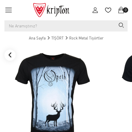
0
Ana Sayfa
TİŞÖRT
Rock Metal Tişörtler