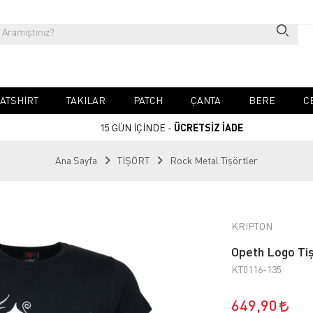
ATSHIRT
TAKILAR
PATCH
ÇANTA
BERE
C
15 GÜN İÇİNDE -
ÜCRETSİZ İADE
Ana Sayfa
TİŞÖRT
Rock Metal Tişörtler
KRIPTON
Opeth Logo Ti
KT0116-135
649,90