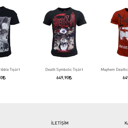
ibble Tişört
Death Symbolic Tişört
Mayhem Deathcr
90
649,90
64
İLETİŞİM
K