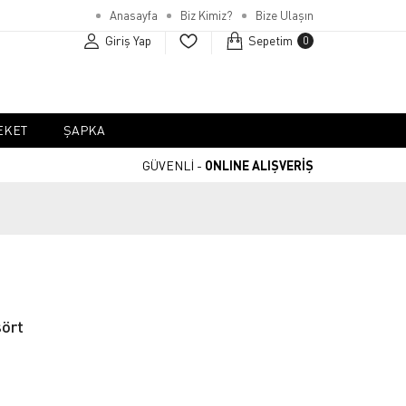
Anasayfa
Biz Kimiz?
Bize Ulaşın
Giriş Yap
Sepetim
0
EKET
ŞAPKA
GÜVENLİ -
ONLINE ALIŞVERİŞ
şört