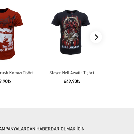
ush Kırmızı Tişört
Slayer Hell Awaits Tişört
Green Day 21
9,90
649,90
AMPANYALARDAN HABERDAR OLMAK İÇİN