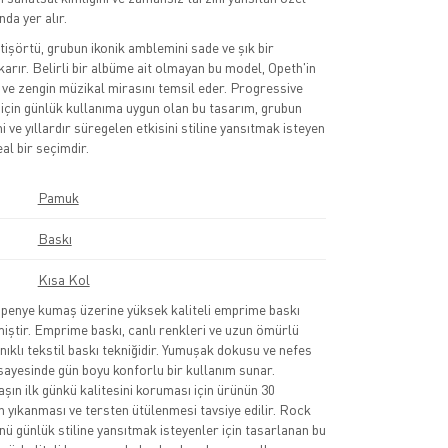
da yer alır.
şörtü, grubun ikonik amblemini sade ve şık bir
karır. Belirli bir albüme ait olmayan bu model, Opeth'in
ve zengin müzikal mirasını temsil eder. Progressive
 için günlük kullanıma uygun olan bu tasarım, grubun
 ve yıllardır süregelen etkisini stiline yansıtmak isteyen
eal bir seçimdir.
Pamuk
Baskı
Kısa Kol
nye kumaş üzerine yüksek kaliteli emprime baskı
lmiştir. Emprime baskı, canlı renkleri ve uzun ömürlü
nıklı tekstil baskı tekniğidir. Yumuşak dokusu ve nefes
sayesinde gün boyu konforlu bir kullanım sunar.
şın ilk günkü kalitesini koruması için ürünün 30
 yıkanması ve tersten ütülenmesi tavsiye edilir. Rock
nü günlük stiline yansıtmak isteyenler için tasarlanan bu