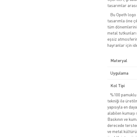
tasarımlar arasın
Bu Opeth logo ti
tasarımla öne çı
tüm dönemlerini 
metal tutkunları
eşsiz atmosferini
hayranlar için id
Materyal
Uygulama
Kol Tipi
%100 pamuklu pe
tekniği ile üreti
yapısıyla en daya
alabilen kumaşı 
Baskının ve kuma
derecede tersten
ve metal kültürü