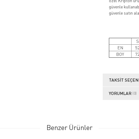
özel Kripton ürün
güvenle kullanabi
güvenle satın alab
S
EN
5
BOY
7
TAKSIT SEÇEN
YORUMLAR
(0)
Benzer Ürünler