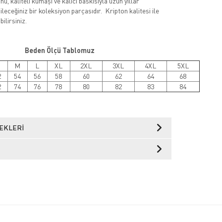
ü, kaliteli kumaşı ve kalıcı baskısıyla uzun yıllar
leceğiniz bir koleksiyon parçasıdır. Kripton kalitesi ile
ilirsiniz.
Beden Ölçü Tablomuz
M
L
XL
2XL
3XL
4XL
5XL
2
54
56
58
60
62
64
68
2
74
76
78
80
82
83
84
EKLERI