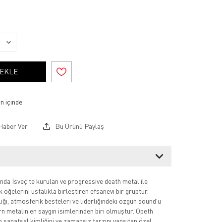
 EKLE
Haber Ver
Bu Ürünü Paylaş
nda İsveç'te kurulan ve progressive death metal ile
öğelerini ustalıkla birleştiren efsanevi bir gruptur.
iği, atmosferik besteleri ve liderliğindeki özgün sound'u
 metalin en saygın isimlerinden biri olmuştur. Opeth
n sanatsal kimliğini ve zamansız tarzını yansıtan özel