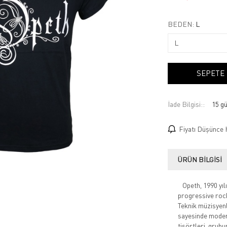
BEDEN:
L
SEPETE
İade Bilgisi:
Fiyatı Düşünce 
ÜRÜN BILGISI
Opeth, 1990 yılı
progressive rock 
Teknik müzisyenl
sayesinde modern
tişörtleri, grubu