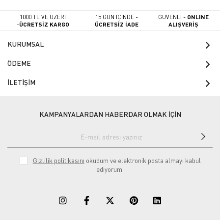
1000 TL VE ÜZERİ
15 GÜN İÇİNDE -
GÜVENLİ -
ONLINE
-
ÜCRETSİZ KARGO
ÜCRETSİZ İADE
ALIŞVERİŞ
KURUMSAL
ÖDEME
İLETİŞİM
KAMPANYALARDAN HABERDAR OLMAK İÇİN
Gizlilik politikasını
okudum ve elektronik posta almayı kabul
ediyorum.