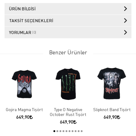
ÜRÜN BILGISI
TAKSIT SEÇENEKLERI
YORUMLAR
(0)
Benzer Ürünler
Gojira Magma Tişört
Type O Negative
Slipknot Band Tişört
October Rust Tişört
649,90
649,90
649,90