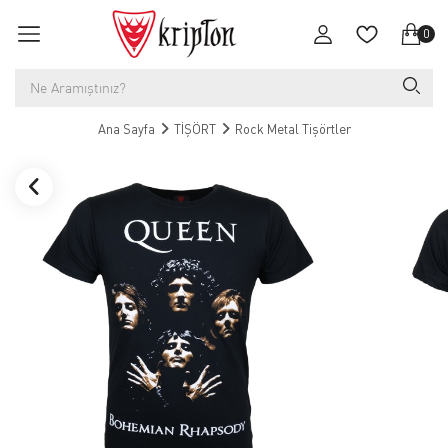
0
Ana Sayfa
TİŞÖRT
Rock Metal Tişörtler