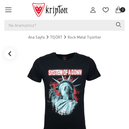
0
Ana Sayfa
TİŞÖRT
Rock Metal Tişörtler