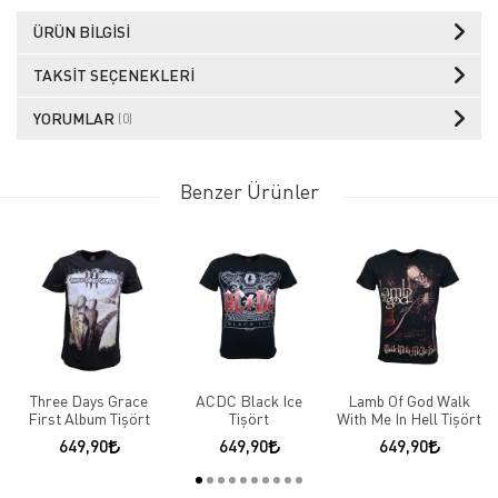
ÜRÜN BILGISI
TAKSIT SEÇENEKLERI
YORUMLAR
(0)
Benzer Ürünler
Three Days Grace
ACDC Black Ice
Lamb Of God Walk
First Album Tişört
Tişört
With Me In Hell Tişört
649,90
649,90
649,90