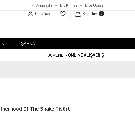
Anasayfa
Biz Kimiz?
Bize Ulaşın
Giriş Yap
Sepetim
0
EKET
ŞAPKA
GÜVENLİ -
ONLINE ALIŞVERİŞ
therhood Of The Snake Tişört