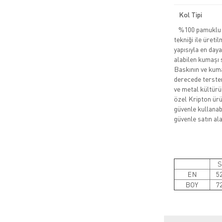
Kol Tipi
%100 pamuklu pe
tekniği ile üreti
yapısıyla en daya
alabilen kumaşı 
Baskının ve kuma
derecede tersten
ve metal kültürü
özel Kripton ürün
güvenle kullanabi
güvenle satın alab
S
EN
5
BOY
7