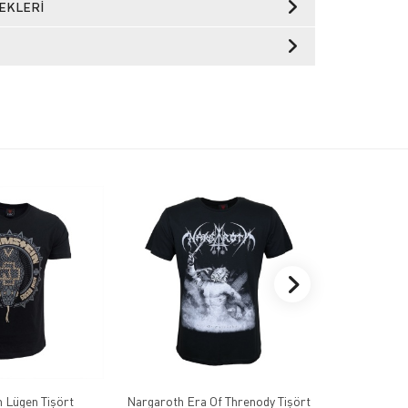
EKLERI
 Lügen Tişört
Nargaroth Era Of Threnody Tişört
Opeth Blac