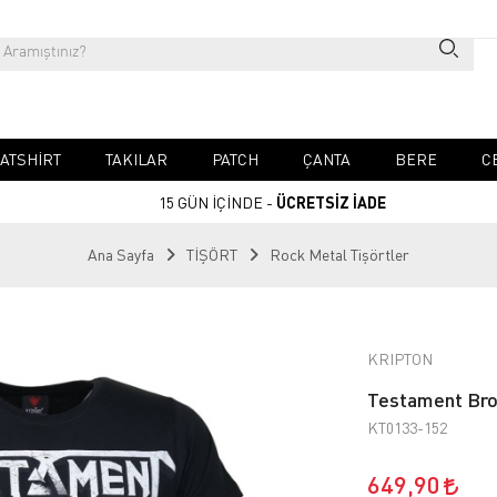
ATSHIRT
TAKILAR
PATCH
ÇANTA
BERE
C
15 GÜN İÇİNDE -
ÜCRETSİZ İADE
Ana Sayfa
TİŞÖRT
Rock Metal Tişörtler
KRIPTON
Testament Bro
KT0133-152
649,90