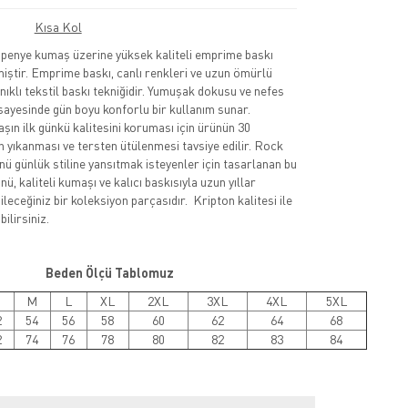
Kısa Kol
nye kumaş üzerine yüksek kaliteli emprime baskı
lmiştir. Emprime baskı, canlı renkleri ve uzun ömürlü
nıklı tekstil baskı tekniğidir. Yumuşak dokusu ve nefes
sayesinde gün boyu konforlu bir kullanım sunar.
şın ilk günkü kalitesini koruması için ürünün 30
 yıkanması ve tersten ütülenmesi tavsiye edilir. Rock
nü günlük stiline yansıtmak isteyenler için tasarlanan bu
ü, kaliteli kumaşı ve kalıcı baskısıyla uzun yıllar
leceğiniz bir koleksiyon parçasıdır. Kripton kalitesi ile
ilirsiniz.
Beden Ölçü Tablomuz
M
L
XL
2XL
3XL
4XL
5XL
2
54
56
58
60
62
64
68
2
74
76
78
80
82
83
84