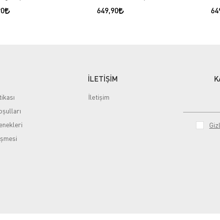
90
649,90
64
İLETİŞİM
K
tikası
İletişim
şulları
nekleri
Gizl
eşmesi