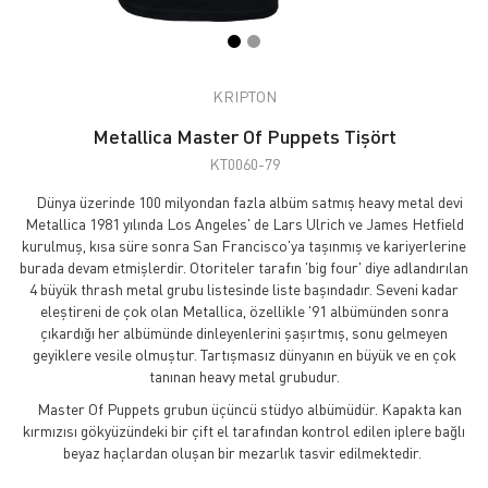
KRIPTON
Metallica Master Of Puppets Tişört
KT0060-79
Dünya üzerinde 100 milyondan fazla albüm satmış heavy metal devi
Metallica 1981 yılında Los Angeles' de Lars Ulrich ve James Hetfield
kurulmuş, kısa süre sonra San Francisco'ya taşınmış ve kariyerlerine
burada devam etmişlerdir. Otoriteler tarafın 'big four' diye adlandırılan
4 büyük thrash metal grubu listesinde liste başındadır. Seveni kadar
eleştireni de çok olan Metallica, özellikle '91 albümünden sonra
çıkardığı her albümünde dinleyenlerini şaşırtmış, sonu gelmeyen
geyiklere vesile olmuştur. Tartışmasız dünyanın en büyük ve en çok
tanınan heavy metal grubudur.
Master Of Puppets grubun üçüncü stüdyo albümüdür. Kapakta kan
kırmızısı gökyüzündeki bir çift el tarafından kontrol edilen iplere bağlı
beyaz haçlardan oluşan bir mezarlık tasvir edilmektedir.