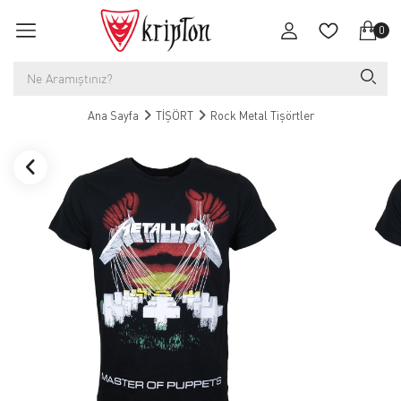
0
Ana Sayfa
TİŞÖRT
Rock Metal Tişörtler