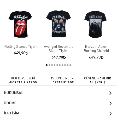
Rolling Stones Tişört
Avenged Sevenfold
Burzum Aske (
Skulls Tişört
Burning Church)
649,90
Tişört
649,90
649,90
1000 TL VE ÜZERİ
15 GÜN İÇİNDE -
GÜVENLİ -
ONLINE
-
ÜCRETSİZ KARGO
ÜCRETSİZ İADE
ALIŞVERİŞ
KURUMSAL
ÖDEME
İLETİŞİM