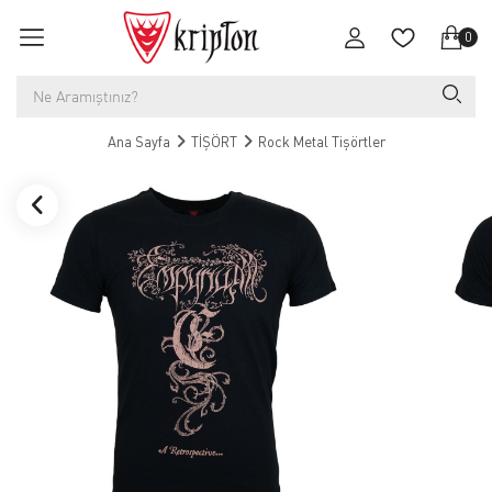
0
Ana Sayfa
TİŞÖRT
Rock Metal Tişörtler