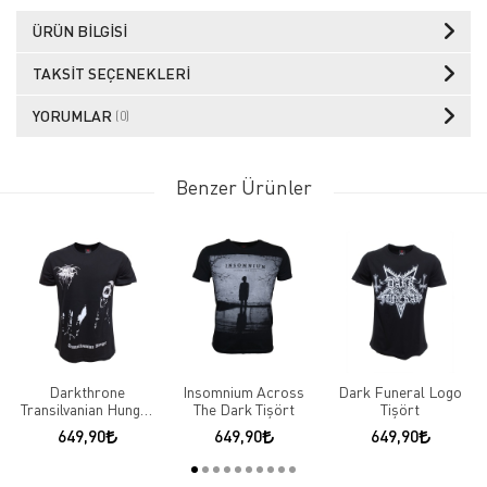
ÜRÜN BILGISI
TAKSIT SEÇENEKLERI
YORUMLAR
(0)
Benzer Ürünler
Darkthrone
Insomnium Across
Dark Funeral Logo
Transilvanian Hunger
The Dark Tişört
Tişört
Tişört
649,90
649,90
649,90