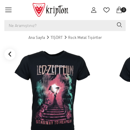
0
Ana Sayfa
TİŞÖRT
Rock Metal Tişörtler