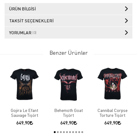
ÜRÜN BILGISI
TAKSIT SEÇENEKLERI
YORUMLAR
(0)
Benzer Ürünler
Gojira Le Efant
Behemoth Goat
Cannibal Corpse
Sauvage Tişört
Tişört
Torture Tişört
649,90
649,90
649,90