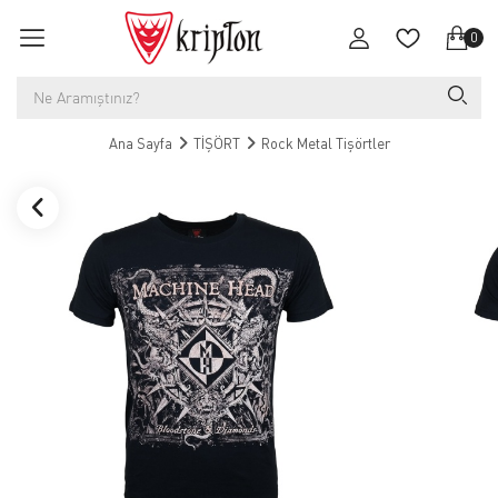
0
Ana Sayfa
TİŞÖRT
Rock Metal Tişörtler