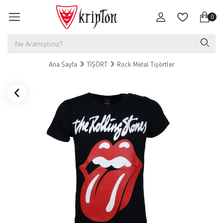
0
Ana Sayfa
TİŞÖRT
Rock Metal Tişörtler