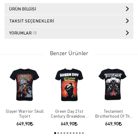
ÜRÜN BILGISI
TAKSIT SEÇENEKLERI
YORUMLAR
(0)
Benzer Ürünler
Slayer Warrior Skull
Green Day 21st
Testament
Tişört
Century Breakdown
Brotherhood Of The
Tişört
Snake Tişört
649,90
649,90
649,90