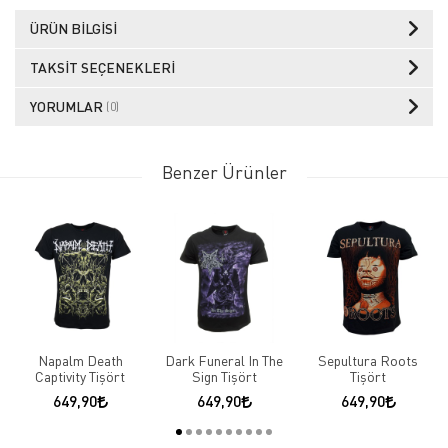
ÜRÜN BILGISI
TAKSIT SEÇENEKLERI
YORUMLAR
(0)
Benzer Ürünler
Napalm Death
Dark Funeral In The
Sepultura Roots
Captivity Tişört
Sign Tişört
Tişört
649,90
649,90
649,90