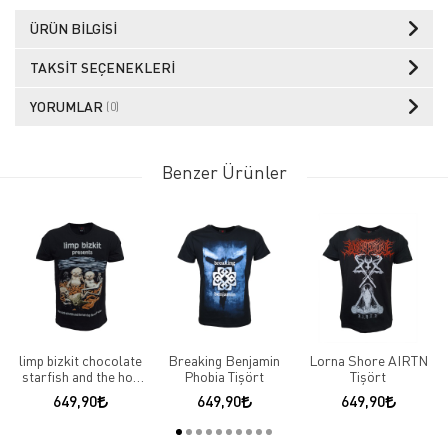
ÜRÜN BILGISI
TAKSIT SEÇENEKLERI
YORUMLAR
(0)
Benzer Ürünler
limp bizkit chocolate
Breaking Benjamin
Lorna Shore AIRTN
starfish and the hot
Phobia Tişört
Tişört
dog flavored water
649,90
649,90
649,90
Tişört