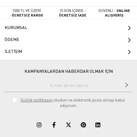
1000 TL VE ÜZERİ
15 GÜN İÇİNDE -
GÜVENLİ -
ONLINE
-
ÜCRETSİZ KARGO
ÜCRETSİZ İADE
ALIŞVERİŞ
KURUMSAL
ÖDEME
İLETİŞİM
KAMPANYALARDAN HABERDAR OLMAK İÇİN
Gizlilik politikasını
okudum ve elektronik posta almayı kabul
ediyorum.